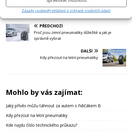
Spravovat možnosti
V obou případech začíná číslo písmeny, které následují
Zásady cookies
Prohlášení o ochraně osobních údajů
číslice.
PŘEDCHOZÍ
Proč jsou zimní pneumatiky důležité a jak je
správně vybrat
DALŠÍ
Kdy přezout na letní pneumatiky
Mohlo by vás zajímat:
Jaký přívěs můžu táhnout za autem s řidičákem B
Kdy přezout na letní pneumatiky
Kde najdu číslo technického průkazu?