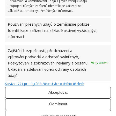
Přiřazování a kombinování údajů z jiných zdrojů údajů,
Propojení různých zařízení, Identifikace zařízení na
Vyhledání čísla technického průkazu online
základě automaticky přenášených informací.
Číslo technického průkazu, ať malého, nebo velkého,
Používání přesných údajů o zeměpisné poloze,
najdete jednoduše online na portálu
Data o vozidlech
,
Identifikace zařízení na základě aktivně vyžádaných
v sekci
Vyhledání vozidla.
Po zadání VIN čísla, se vám
informací.
zobrazí online technický průkaz. V něm na řádku 66, s
názvem „
Číslo TP
“
, najdete
číslo technického
Zajištění bezpečnosti, předcházení a
průkazu,
o řádek níže 67, s názvem „
číslo ORV
“ pak
zjišťování podvodů a odstraňování chyb,
naleznete číslo
malého technického průkazu (ORV)
.
Poskytování a zobrazování reklamy a obsahu,
Vždy aktivní
Ukládání a sdělování voleb ochrany osobních
Číslo technického průkazu na fyzických dokladech
údajů.
Číslo velkého technického průkazu je na první straně
Správa 1771 prodejců
Přečtěte si více o těchto účelech
dokumentu v pravém horním rohu pod hologramem
Akceptovat
Číslo malého technického průkazu najdete na přední
Odmítnout
straně, v levém spodním rohu