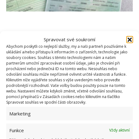
Spravovat své soukromí
Abychom poskytli co nejlepší služby, my a naši partneři používáme k
ukládání a/nebo přístupu k informacím o zařízeních, technologie jako
soubory cookies. Souhlas s těmito technologiemi nám a našim
partnerům umožní zpracovávat osobní údaje, jako je chování při
procházení nebo jedinečná ID na tomto webu. Nesouhlas nebo
odvolání souhlasu může nepříznivě ovlivnit určité vlastnosti a funkce.
Kliknutím níže vyjádřete souhlas s výše uvedeným nebo proveďte
podrobnější rozhodnutí. Vaše volby budou použity pouze na tomto
webu. Nastavení můžete kdykoli změnit, včetně odvolání souhlasu,
pomocí přepínačů v Zásadách cookies nebo kliknutím na tlačítko
Spravovat souhlas ve spodní části obrazovky.
Marketing
Číslo technického průkazů
najdete jednoduše online,
nebo na fyzickém velkém nebo malém technickém
Funkce
Vždy aktivní
průkazu